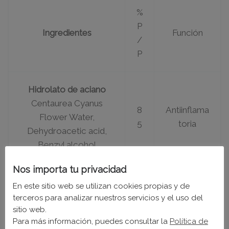
%
P
Ingredientes
Función
/
P
Hidrolato de aciano
Centaurea Cyanus
8
Antiinflama
Flower Water,
5
toria
Dehydroacetic acid,
Benzyl alcohol
Nos importa tu privacidad
Ácido hialurónico de
En este sitio web se utilizan cookies propias y de
alto peso molecular
terceros para analizar nuestros servicios y el uso del
Humectan
(1%)
5
sitio web.
te
Para más información, puedes consultar la
Política de
Soduym