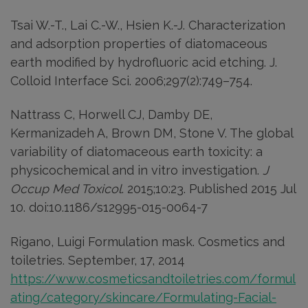
Tsai W.-T., Lai C.-W., Hsien K.-J. Characterization
and adsorption properties of diatomaceous
earth modified by hydrofluoric acid etching. J.
Colloid Interface Sci. 2006;297(2):749–754.
Nattrass C, Horwell CJ, Damby DE,
Kermanizadeh A, Brown DM, Stone V. The global
variability of diatomaceous earth toxicity: a
physicochemical and in vitro investigation.
J
Occup Med Toxicol
. 2015;10:23. Published 2015 Jul
10. doi:10.1186/s12995-015-0064-7
Rigano, Luigi Formulation mask. Cosmetics and
toiletries. September, 17, 2014
https://www.cosmeticsandtoiletries.com/formul
ating/category/skincare/Formulating-Facial-