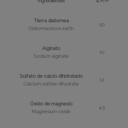
Ingredientes
% P/P
Tierra diatomea
50
Diatomaceous earth
Alginato
10
Sodium alginate
Sulfato de calcio dihidratado
12
Calcium sulfate dihydrate
Óxido de magnesio
4.5
Magnesium oxide