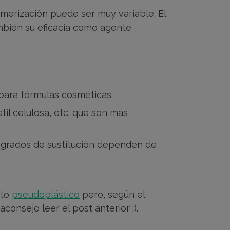
imerización puede ser muy variable. El
mbién su eficacia como agente
 para fórmulas cosméticas.
til celulosa, etc. que son más
s grados de sustitución dependen de
nto
pseudoplástico
pero, según el
consejo leer el post anterior ;).