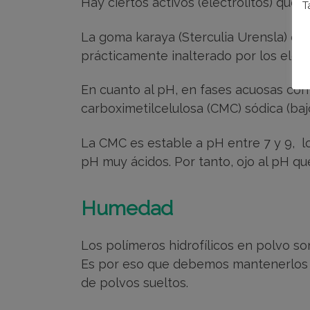
Hay ciertos activos (electrolitos) que
T
La goma karaya (Sterculia Urensla) es 
prácticamente inalterado por los electr
En cuanto al pH, en fases acuosas c
carboximetilcelulosa (CMC) sódica (baj
La CMC es estable a pH entre 7 y 9, l
pH muy ácidos. Por tanto, ojo al pH 
Humedad
Los polímeros hidrofílicos en polvo s
Es por eso que debemos mantenerlos e
de polvos sueltos.