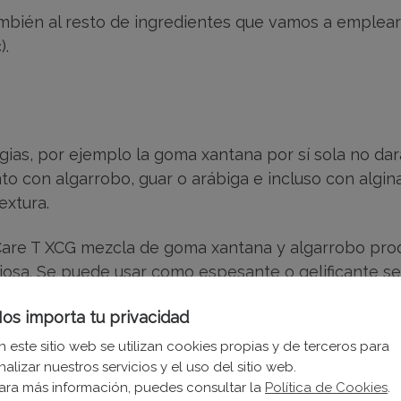
bién al resto de ingredientes que vamos a emplear 
).
s, por ejemplo la goma xantana por sí sola no dará 
 con algarrobo, guar o arábiga e incluso con algin
extura.
’ Care T XCG mezcla de goma xantana y algarrobo pr
ajosa. Se puede usar como espesante o gelificante 
 conservantes, electrolitos y tensioactivos.
os importa tu privacidad
n este sitio web se utilizan cookies propias y de terceros para
nalizar nuestros servicios y el uso del sitio web.
ara más información, puedes consultar la
Política de Cookies
.