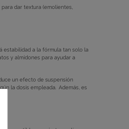
para dar textura (emolientes,
estabilidad a la fórmula tan solo la
atos y almidones para ayudar a
oduce un efecto de suspensión
según la dosis empleada. Además, es